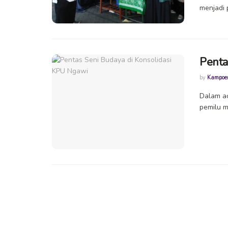
menjadi 
Penta
by
Kampoe
Dalam ac
pemilu m