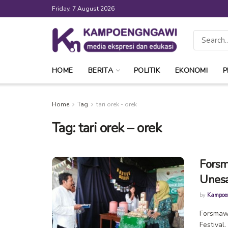
Friday, 7 August 2026
HOME
BERITA
POLITIK
EKONOMI
P
Home
Tag
tari orek - orek
Tag:
tari orek – orek
Forsm
Unesa
by
Kampoe
Forsmaw
Festiva