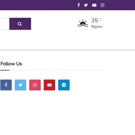
35
°C
Ngawi
Follow Us