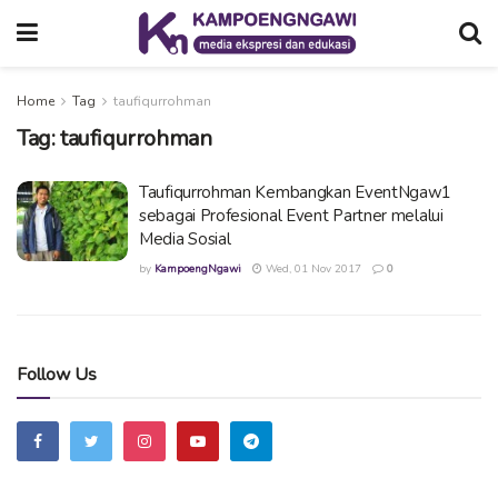
Home
Tag
taufiqurrohman
Tag:
taufiqurrohman
Taufiqurrohman Kembangkan EventNgaw1
sebagai Profesional Event Partner melalui
Media Sosial
by
KampoengNgawi
Wed, 01 Nov 2017
0
Follow Us