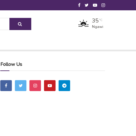
35
°C
Ngawi
Follow Us