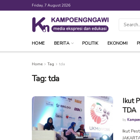
Friday, 7 August 2026
HOME
BERITA
POLITIK
EKONOMI
P
Home
Tag
tda
Tag:
tda
Ikut 
TDA
by
Kampoe
Ikut Pes
JAKARTA