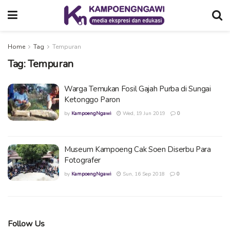
Home
Tag
Tempuran
Tag:
Tempuran
Warga Temukan Fosil Gajah Purba di Sungai
Ketonggo Paron
by
KampoengNgawi
Wed, 19 Jun 2019
0
Museum Kampoeng Cak Soen Diserbu Para
Fotografer
by
KampoengNgawi
Sun, 16 Sep 2018
0
Follow Us