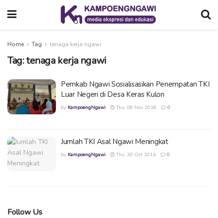
Home
Tag
tenaga kerja ngawi
Tag:
tenaga kerja ngawi
Pemkab Ngawi Sosialisasikan Penempatan TKI
Luar Negeri di Desa Keras Kulon
by
KampoengNgawi
Thu, 08 Nov 2018
0
Jumlah TKI Asal Ngawi Meningkat
by
KampoengNgawi
Thu, 30 Oct 2014
0
Follow Us