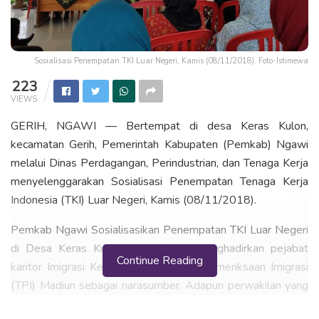
Sosialisasi Penempatan TKI Luar Negeri, Kamis (08/11/2018). Foto-Istimewa
223
VIEWS
GERIH, NGAWI — Bertempat di desa Keras Kulon,
kecamatan Gerih, Pemerintah Kabupaten (Pemkab) Ngawi
melalui Dinas Perdagangan, Perindustrian, dan Tenaga Kerja
menyelenggarakan Sosialisasi Penempatan Tenaga Kerja
Indonesia (TKI) Luar Negeri, Kamis (08/11/2018).
Pemkab Ngawi Sosialisasikan Penempatan TKI Luar Negeri
di Desa Keras Kulon. Kegiatan ini menghadirkan pejabat
Continue Reading
kantor Imigrasi Kelas II Non Tempat Pemeriksaan Imigrasi
(TPI) Madiun sebagai narasumber. Adapun perwakilan yang
hadir adalah Wiwid Indratmoko, Kepala Sub Seksi