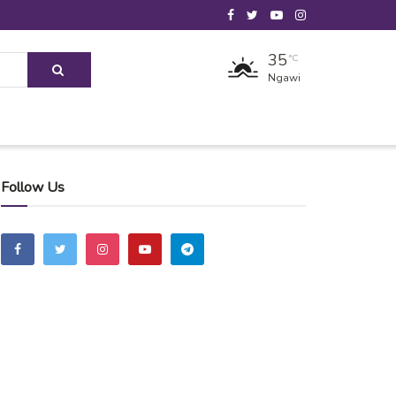
35
°C
Ngawi
Follow Us