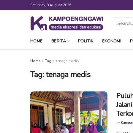
Saturday, 8 August 2026
HOME
BERITA
POLITIK
EKONOMI
P
Home
Tag
tenaga medis
Tag:
tenaga medis
Puluh
Jalan
Terkon
by
Kampoe