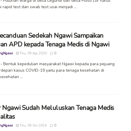
 Puluhan warga di desa Legundi dan desa Ploso Lor harus
i rapid test dan swab test usai menjadi ...
ecanduan Sedekah Ngawi Sampaikan
an APD kepada Tenaga Medis di Ngawi
ngNgawi
Thu, 09 Apr 2020
0
- Bentuk kepedulian masyarakat Ngawi kepada para pejuang
rdepan kasus COVID-19 yaitu para tenaga kesehatan di
 kesehatan ...
 Ngawi Sudah Meluluskan Tenaga Medis
alitas
ngNgawi
Thu, 09 Oct 2014
0