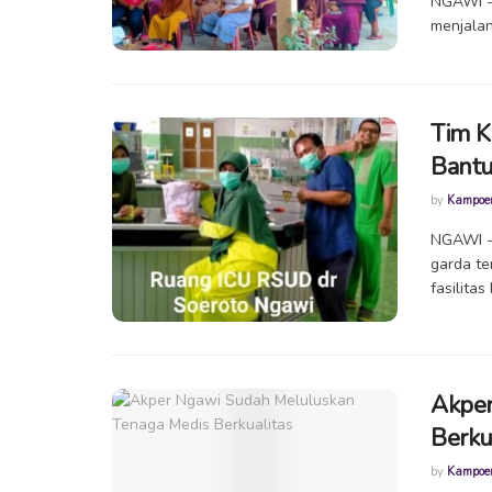
NGAWI --
menjalan
Tim K
Bantu
by
Kampoe
NGAWI -
garda te
fasilitas
Akper
Berku
by
Kampoe