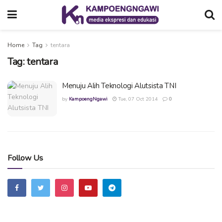
Home
Tag
tentara
Tag:
tentara
Menuju Alih Teknologi Alutsista TNI
by
KampoengNgawi
Tue, 07 Oct 2014
0
Follow Us