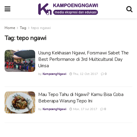
Home
Tag
tepo ngawi
Tag:
tepo ngawi
Usung Kekhasan Ngawi, Forsmawi Sabet The
Best Performance di 3rd Multicultural Day
Uinsa
by
KampoengNgawi
Thu, 12 Oct 2017
0
Mau Tepo Tahu di Ngawi? Kamu Bisa Coba
Beberapa Warung Tepo Ini
by
KampoengNgawi
Mon, 17 Jul 2017
0