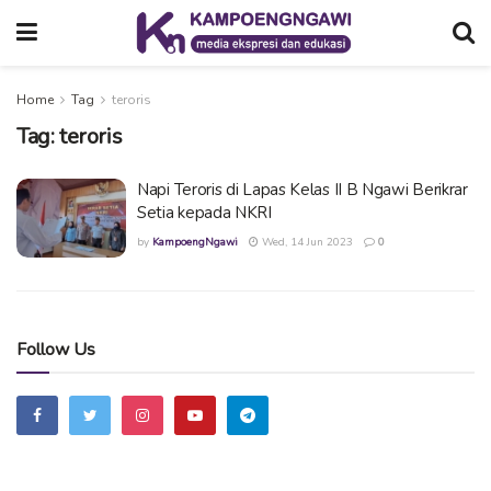
Home
Tag
teroris
Tag:
teroris
Napi Teroris di Lapas Kelas II B Ngawi Berikrar
Setia kepada NKRI
by
KampoengNgawi
Wed, 14 Jun 2023
0
Follow Us