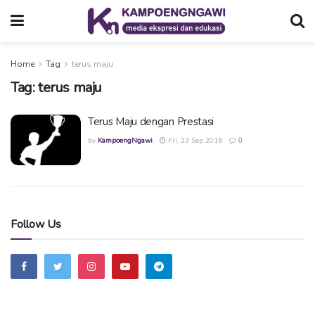
Home
Tag
terus maju
Tag:
terus maju
Terus Maju dengan Prestasi
by
KampoengNgawi
Fri, 23 Sep 2016
0
Follow Us