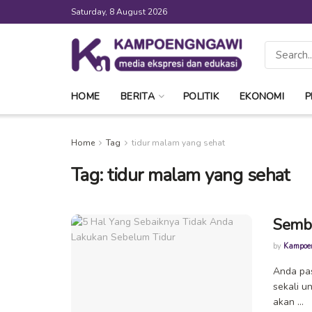
Saturday, 8 August 2026
HOME
BERITA
POLITIK
EKONOMI
P
Home
Tag
tidur malam yang sehat
Tag:
tidur malam yang sehat
Sembi
by
Kampoe
Anda pa
sekali u
akan ...