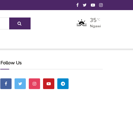
35
°C
Ngawi
Follow Us