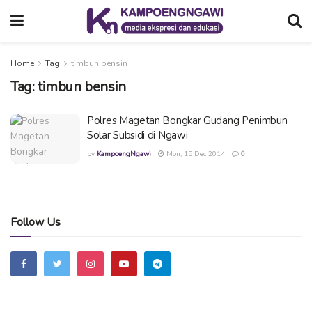
Home
Tag
timbun bensin
Tag:
timbun bensin
Polres Magetan Bongkar Gudang Penimbun
Solar Subsidi di Ngawi
by
KampoengNgawi
Mon, 15 Dec 2014
0
Follow Us