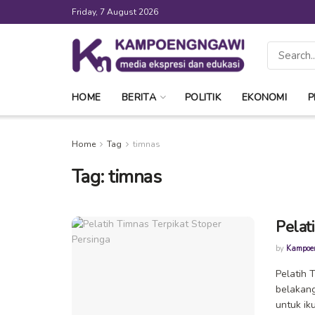
Friday, 7 August 2026
HOME
BERITA
POLITIK
EKONOMI
P
Home
Tag
timnas
Tag:
timnas
Pelat
by
Kampoe
Pelatih 
belakang
untuk ikut