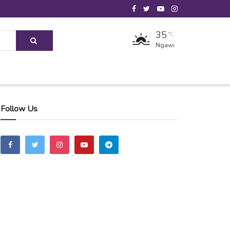
35
°C
Ngawi
Follow Us