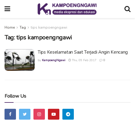
Home
Tag
tips kampoengngawi
Tag:
tips kampoengngawi
Tips Keselamatan Saat Terjadi Angin Kencang
by
KampoengNgawi
Thu, 09 Feb 2017
0
Follow Us