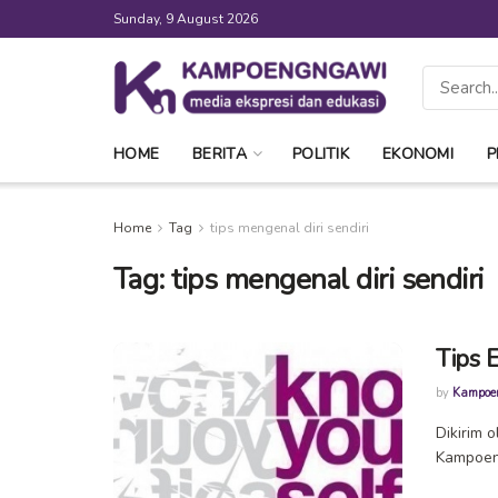
Sunday, 9 August 2026
HOME
BERITA
POLITIK
EKONOMI
P
Home
Tag
tips mengenal diri sendiri
Tag:
tips mengenal diri sendiri
Tips E
by
Kampoe
Dikirim 
Kampoeng