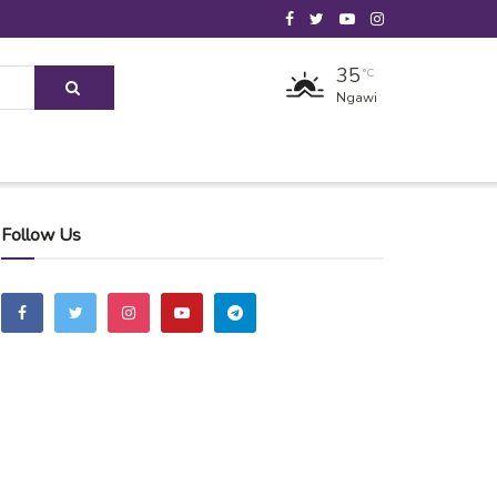
35
°C
Ngawi
Follow Us