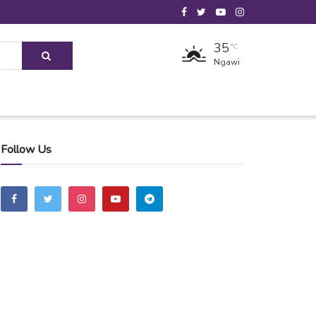
35
°C
Ngawi
Follow Us