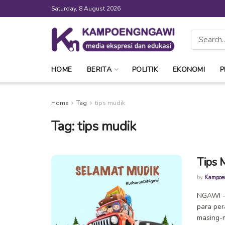
Saturday, 8 August 2026
HOME
BERITA
POLITIK
EKONOMI
P
Home
Tag
tips mudik
Tag:
tips mudik
Tips 
by
Kampoe
NGAWI -
para per
masing-m