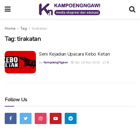
Home
Tag
tirakatan
Tag:
tirakatan
Seni Kejadian Upacara Kebo Ketan
by
KampoengNgawi
Sat, 26 Nov 2016
0
Follow Us