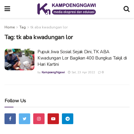
Home
Tag
tk aba kwadungan lor
Tag:
tk aba kwadungan lor
Pupuk Jiwa Sosial Sejak Dini, TK ABA
Kwadungan Lor Bagikan 400 Bungkus Takjil di
Hari Kartini
by
KampoengNgawi
Sat, 23 Apr 2022
0
Follow Us