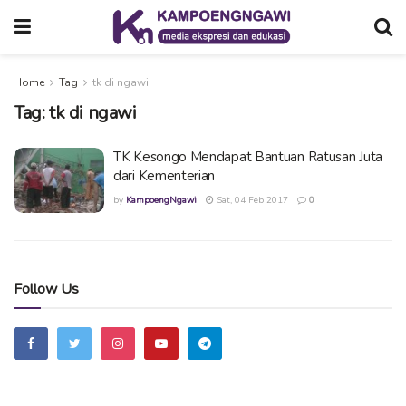
Home
Tag
tk di ngawi
Tag:
tk di ngawi
TK Kesongo Mendapat Bantuan Ratusan Juta
dari Kementerian
by
KampoengNgawi
Sat, 04 Feb 2017
0
Follow Us