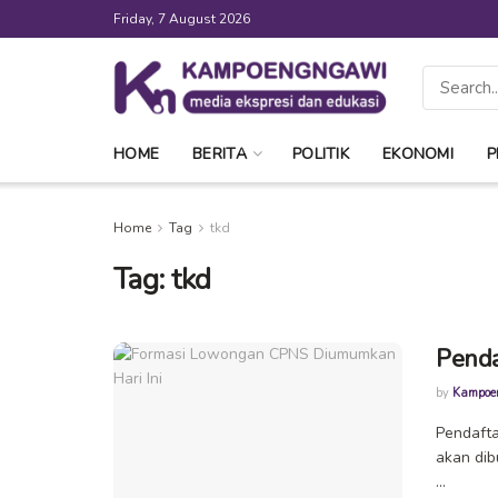
Friday, 7 August 2026
HOME
BERITA
POLITIK
EKONOMI
P
Home
Tag
tkd
Tag:
tkd
Penda
by
Kampoe
Pendafta
akan dib
...