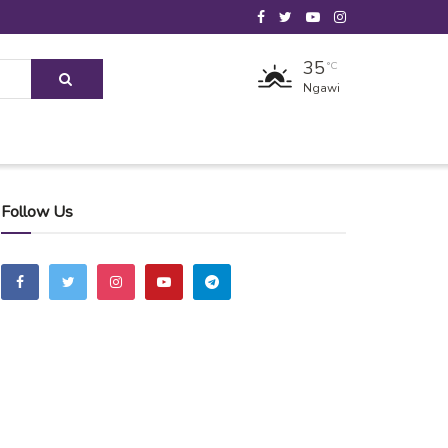
35
°C
Ngawi
Follow Us