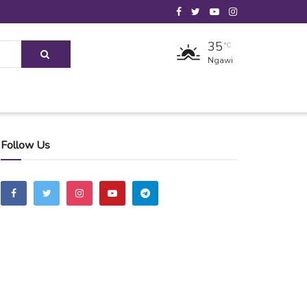
35
°C
Ngawi
Follow Us