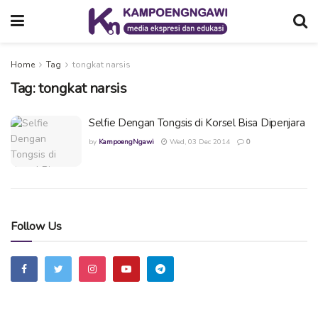
Home
Tag
tongkat narsis
Tag:
tongkat narsis
Selfie Dengan Tongsis di Korsel Bisa Dipenjara
by
KampoengNgawi
Wed, 03 Dec 2014
0
Follow Us