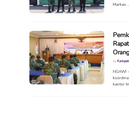
Markas ..
Pemka
Rapat
Orang
by
Kampoe
NGAWI -
koordin
kantor Imi