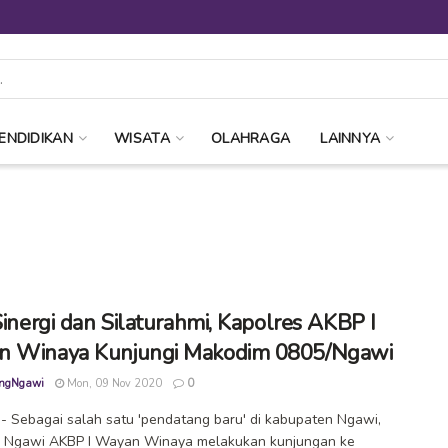
ENDIDIKAN
WISATA
OLAHRAGA
LAINNYA
 Sinergi dan Silaturahmi, Kapolres AKBP I
n Winaya Kunjungi Makodim 0805/Ngawi
ngNgawi
Mon, 09 Nov 2020
0
 Sebagai salah satu 'pendatang baru' di kabupaten Ngawi,
s Ngawi AKBP I Wayan Winaya melakukan kunjungan ke