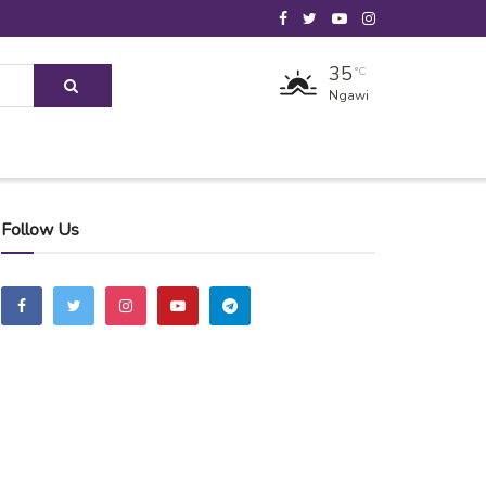
35
°C
Ngawi
Follow Us