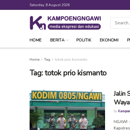
Saturday, 8 August 2026
HOME
BERITA
POLITIK
EKONOMI
P
Home
Tag
totok prio kismanto
Tag:
totok prio kismanto
Jalin
Waya
by
Kampoe
NGAWI --
Kapolre