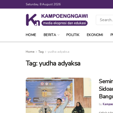
Saturday, 8 August 2026
HOME
BERITA
POLITIK
EKONOMI
P
Home
Tag
yudha adyaksa
Tag:
yudha adyaksa
Semin
Sidoa
Bangu
by
Kampoe