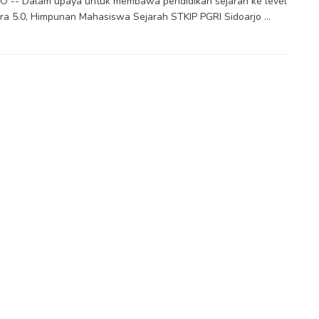
O -- Dalam upaya untuk membawa pendidikan sejarah ke level
Era 5.0, Himpunan Mahasiswa Sejarah STKIP PGRI Sidoarjo ...