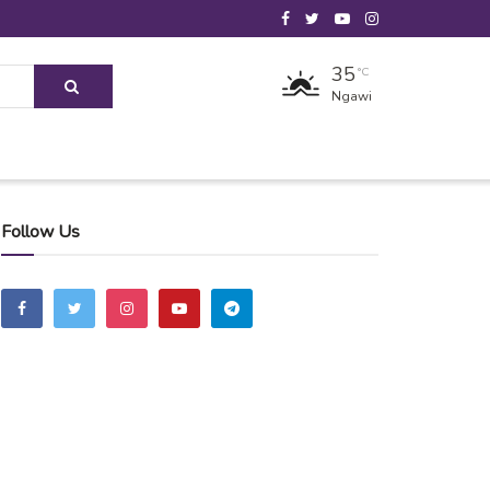
35
°C
Ngawi
Follow Us