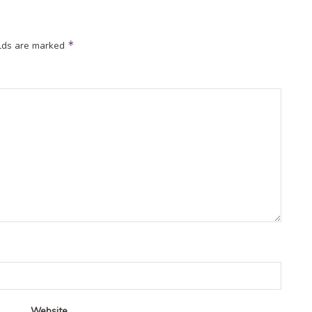
*
elds are marked
Website