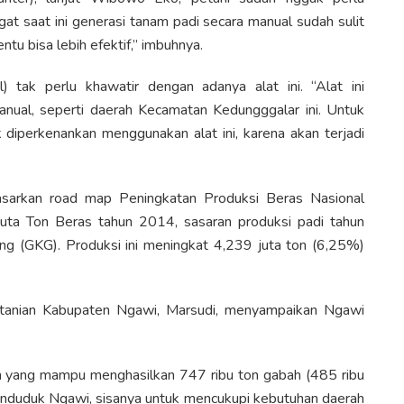
at saat ini generasi tanam padi secara manual sudah sulit
ntu bisa lebih efektif,” imbuhnya.
 tak perlu khawatir dengan adanya alat ini. “Alat ini
nual, seperti daerah Kecamatan Kedungggalar ini. Untuk
 diperkenankan menggunakan alat ini, karena akan terjadi
asarkan road map Peningkatan Produksi Beras Nasional
ta Ton Beras tahun 2014, sasaran produksi padi tahun
ng (GKG). Produksi ini meningkat 4,239 juta ton (6,25%)
tanian Kabupaten Ngawi, Marsudi, menyampaikan Ngawi
ah yang mampu menghasilkan 747 ribu ton gabah (485 ribu
enduduk Ngawi, sisanya untuk mencukupi kebutuhan daerah