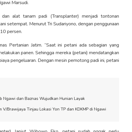
gawi Marsudi.
dan alat tanam padi (Transplanter) menjadi tontonan
ni setempat. Menurut Tri Sudariyono, dengan penggunaan
 10 persen.
s Pertanian Jatim. “Saat ini petani ada sebagian yang
 melakukan panen. Sehingga mereka (petani) mendatangkan
 biaya pengeluaran. Dengan mesin pemotong padi ini, petani
ab Ngawi dan Baznas Wujudkan Hunian Layak
 V/Brawijaya Tinjau Lokasi Yon TP dan KDKMP di Ngawi
anter), lanjut Wibowo Eko, petani sudah nggak perlu