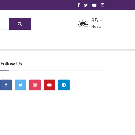
35
°C
Ngawi
Follow Us