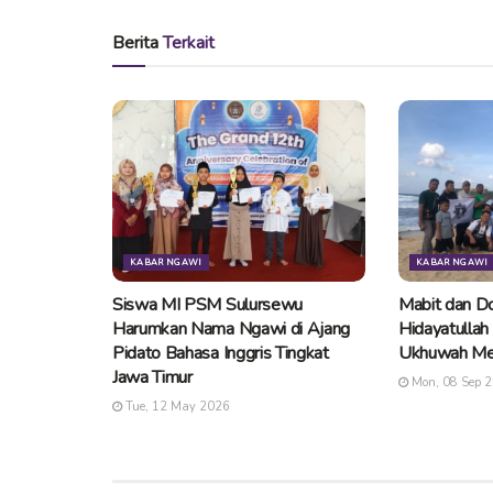
Berita
Terkait
KABAR NGAWI
KABAR NGAWI
Siswa MI PSM Sulursewu
Mabit dan Do
Harumkan Nama Ngawi di Ajang
Hidayatullah
Pidato Bahasa Inggris Tingkat
Ukhuwah Me
Jawa Timur
Mon, 08 Sep 
Tue, 12 May 2026