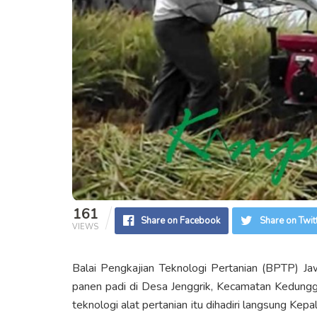
161
Share on Facebook
Share on Twit
VIEWS
Balai Pengkajian Teknologi Pertanian (BPTP) J
panen padi di Desa Jenggrik, Kecamatan Kedungg
teknologi alat pertanian itu dihadiri langsung Kep