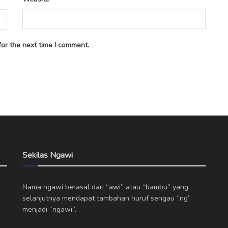
or the next time I comment.
Sekilas Ngawi
Nama ngawi berasal dari “awi” atau “bambu” yang
selanjutnya mendapat tambahan huruf sengau “ng”
menjadi “ngawi”.