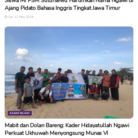
Siswa MI PSM Sulursewu Harumkan Nama Ngawi di
makan ikan. (kn/cse)
Ajang Pidato Bahasa Inggris Tingkat Jawa Timur
Tags:
ngawi
ony anwar
panti mandiri
Tue, 12 May 2026
panti mengabdi
panti muhammadiyah ngawi
sosial
wakil bupati ngawi
KABAR NGAWI
Mabit dan Dolan Bareng: Kader Hidayatullah Ngawi
Perkuat Ukhuwah Menyongsung Munas VI