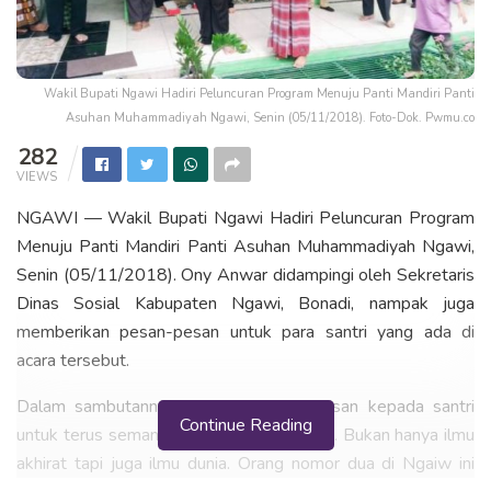
Wakil Bupati Ngawi Hadiri Peluncuran Program Menuju Panti Mandiri Panti
Asuhan Muhammadiyah Ngawi, Senin (05/11/2018). Foto-Dok. Pwmu.co
282
VIEWS
NGAWI — Wakil Bupati Ngawi Hadiri Peluncuran Program
Menuju Panti Mandiri Panti Asuhan Muhammadiyah Ngawi,
Senin (05/11/2018). Ony Anwar didampingi oleh Sekretaris
Dinas Sosial Kabupaten Ngawi, Bonadi, nampak juga
memberikan pesan-pesan untuk para santri yang ada di
acara tersebut.
Dalam sambutannya, Ony Anwar berpesan kepada santri
Continue Reading
untuk terus semangat dalam mencari ilmu. Bukan hanya ilmu
akhirat tapi juga ilmu dunia. Orang nomor dua di Ngaiw ini