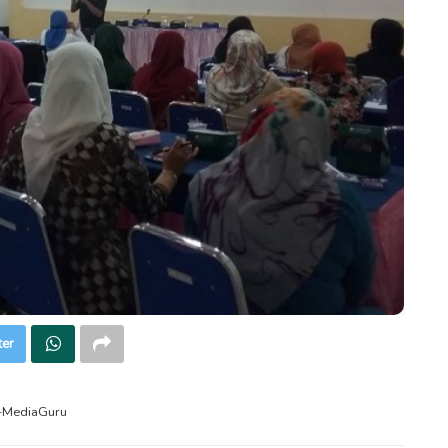
ter
o-MediaGuru