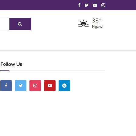
35
°C
Ngawi
Follow Us