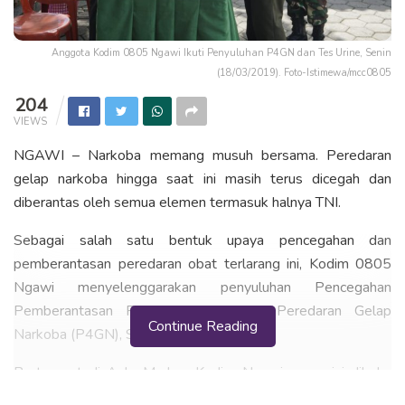
Anggota Kodim 0805 Ngawi Ikuti Penyuluhan P4GN dan Tes Urine, Senin
(18/03/2019). Foto-Istimewa/mcc0805
204
VIEWS
NGAWI – Narkoba memang musuh bersama. Peredaran
gelap narkoba hingga saat ini masih terus dicegah dan
diberantas oleh semua elemen termasuk halnya TNI.
Sebagai salah satu bentuk upaya pencegahan dan
pemberantasan peredaran obat terlarang ini, Kodim 0805
Ngawi menyelenggarakan penyuluhan Pencegahan
Pemberantasan Penyalahgunaan dan Peredaran Gelap
Continue Reading
Narkoba (P4GN), Senin (18/03/2019).
Bertempat di Aula Markas Kodim Ngawi, acara ini dibuka
oleh Kepala Staf Kodim (Kasdim) Mayor Inf Eko Wardoyo