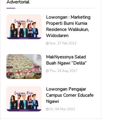
Advertorial
Lowongan : Marketing
Properti Bumi Kurnia
Residence Walikukun,
Widodaren
Sun, 27 Feb 2022
MakNyessnya Salad
Buah Ngawi “Delila”
Thu, 24 Aug 2017
Lowongan Pengajar
Campus Corner Educafe
Ngawi
Fri, 04 Mar 2022