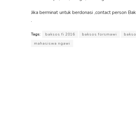
Jika berminat untuk berdonasi ,contact person B
.
Tags:
baksos fi 2016
baksos forsmawi
bakso
mahasiswa ngawi