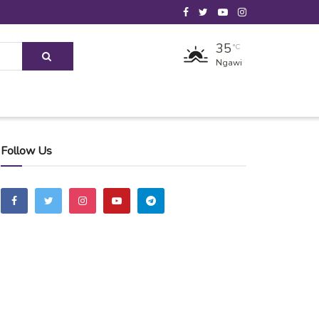
35
°C
Ngawi
Follow Us