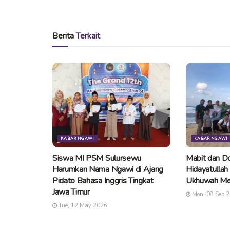
Berita
Terkait
KABAR NGAWI
KABAR NGAWI
Siswa MI PSM Sulursewu
Mabit dan Do
Harumkan Nama Ngawi di Ajang
Hidayatullah
Pidato Bahasa Inggris Tingkat
Ukhuwah Me
Jawa Timur
Mon, 08 Sep 
Tue, 12 May 2026