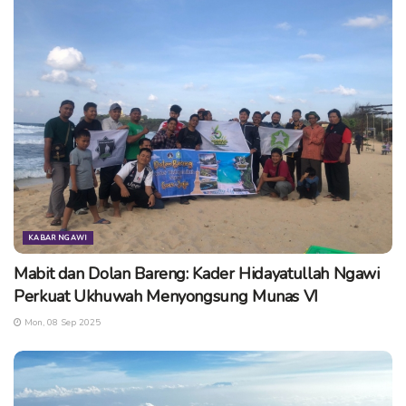
Tags:
cangkang fosil
cangkang ukir jawa
fosil dari jawa
museum belanda
sejarah
sejarah purba jawa
trinil ngawi
KABAR NGAWI
Mabit dan Dolan Bareng: Kader Hidayatullah Ngawi
Perkuat Ukhuwah Menyongsung Munas VI
Mon, 08 Sep 2025