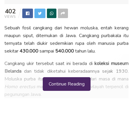
402
VIEWS
Sebuah fosil cangkang dari hewan moluska, entah kerang
maupun siput, ditemukan di Jawa. Cangkang purbakala itu
ternyata telah diukir sedemikian rupa oleh manusia purba
sekitar
430.000
sampai
540.000
tahun lalu.
Cangkang ukir tersebut saat ini berada di
koleksi museum
Belanda
dan tidak diketahui keberadaannya sejak 1930.
Moluska purba itu diperkirakan berasal dari masa di mana
Continue Reading
Homo erectus
masih menghuni sebuah wilayah terpencil di
pegunungan Jawa.
Ukiran ini mematahkan teori sebelumnya bahwa manusia
telah mengenal pola ukir mengukir pada masa kehidupan
Neanderthal, sekitar 100 ribu tahun lalu.