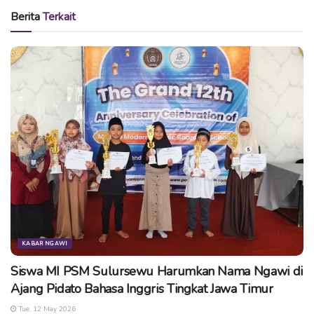
src=”http://kampoengngawi.com/module/uploads/2017/07/
Berita
Terkait
dicki-tri-laksono-petembak-ngawi-1.jpg” width=”300″
title=”Dicki Tri Laksono Ngawi” align=”right”]
[/column_item]
[column_item]
[image
src=”http://kampoengngawi.com/module/uploads/2017/07/
dicki-tri-laksono-petembak-ngawi-2.jpg” width=”300″
title=”Dicki Tri Laksono Ngawi” align=”right”]
[/column_item]
[/columns]
Selain itu
Dicki
masuk dalam 5 besar kelas Multyrange
Pompa 17, 25, 27, dan 33 meter dalam ajang yang digelar
di lapangan tembak Perbakin Ponorogo April 2017 lalu
KABAR NGAWI
yang diikuti oleh 300 peserta dari berbagai kabupaten kota.
Siswa MI PSM Sulursewu Harumkan Nama Ngawi di
Dicki
Petembak Asal Ngawi dengan Berbagai Prestasi.
Dicki
Ajang Pidato Bahasa Inggris Tingkat Jawa Timur
tercatat sebagai satu – satunya petempak asal Ngawi yang
Tue, 12 May 2026