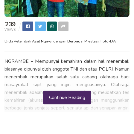
239
VIEWS
Dicki Petembak Asal Ngawi dengan Berbagai Prestasi. Foto-DA
NGRAMBE – Mempunyai kemahiran dalam hal menembak
biasanya dipunyai oleh anggota TNI dan atau POLRI. Namun
menembak merupakan salah satu cabang olahraga bagi
masayrakat sipil yang ingin menguasainya. Olahraga
menembak adalah olahraga kompetitif yang melibatkan tes
Continue Reading
kemahiran (akurasi dan kecepatan) dengan menggunakan
berbagai jenis senjata seperti senjata api dan senapan angin.
Selain itu berburu juga merupakan olahraga menembak.
Olahraga menembak dikategorikan berdasarkan jenis
senjata api, sasaran dan jarak di mana target ditembak.