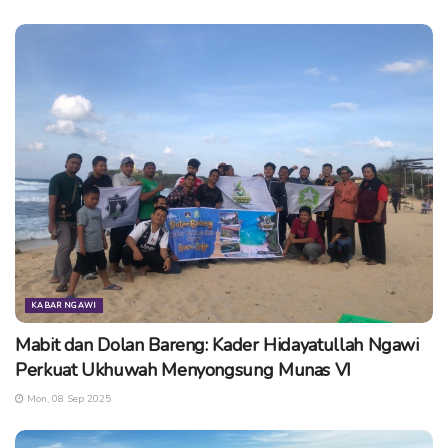
menjuarai kompetisi di Ponorogo tersebut. Menurut
informasi, akhir Juli 2017 nanti ia akan mewakili Kabupaten
Ngawi pada event menembak Open Nasional di Jepara Jawa
Tengah.
Semoga akan bermunculan lagi petembak – petembak asal
Ngawi yang juga berprestasi seperti Dicki. (kn/cse)
Tags:
Dicki Ngawi
Dicki Petembak Ngawi
Dicki Tri Laksono
Perbakin
Petembak Ngawi
KABAR NGAWI
Mabit dan Dolan Bareng: Kader Hidayatullah Ngawi
Perkuat Ukhuwah Menyongsung Munas VI
Mon, 08 Sep 2025