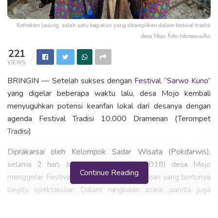
Kothekan Lesung, salah satu kegiatan yang ditampilkan dalam festival tradisi
desa Mojo. Foto-Istimewa/Ari
221
VIEWS
BRINGIN — Setelah sukses dengan
Festival “Sarwo Kuno”
yang digelar beberapa waktu lalu, desa Mojo kembali
menyuguhkan potensi kearifan lokal dari desanya dengan
agenda Festival Tradisi 10.000 Dramenan (Terompet
Tradisi)
Diprakarsai oleh Kelompok Sadar Wisata (Pokdarwis),
selama 2 hari, Jumat-Sabtu (5-6/10/2018)
desa Mojo
Continue Reading
menggelar Festival Tradisi 10.000 Dramenan yang tentunya
begitu spektakular. Dalam rangkaian acara, panitia juga
masih menampilkan berbagai permainan adat dan tradisi
Lesung.