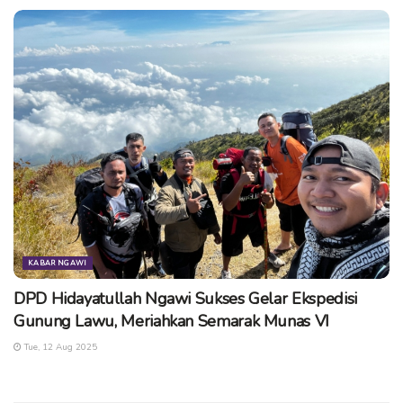
tentunya luar kota.
Seperti pantauan dari redaksi, kegiatan ini juga dimeriahkan
dengan fashion show pakaian tradisional, adu sabet dalang
remaja, kontes 10 gembrung ucul, pagelaran jaranan, lomba
langen bekso, guyon maton, dan pagelaran wayang kulit
dalang bocah.
(fri/cse)
Tags:
#EventNgawi
10.000 Dramenan
desa mojo
Festival Tradisi
ngawi
Tradisi Ngawi
KABAR NGAWI
DPD Hidayatullah Ngawi Sukses Gelar Ekspedisi
Gunung Lawu, Meriahkan Semarak Munas VI
Tue, 12 Aug 2025