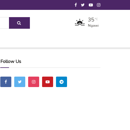
35
°C
Ngawi
Follow Us