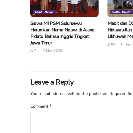
KABAR NGAWI
KABAR NGAWI
Siswa MI PSM Sulursewu
Mabit dan Do
Harumkan Nama Ngawi di Ajang
Hidayatullah
Pidato Bahasa Inggris Tingkat
Ukhuwah Me
Jawa Timur
Mon, 08 Sep 
Tue, 12 May 2026
Leave a Reply
Your email address will not be published.
Required fi
*
Comment