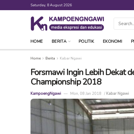
Saturday, 8 August 2026
HOME
BERITA
POLITIK
EKONOMI
P
Home
Berita
Kabar Ngawi
Forsmawi Ingin Lebih Dekat d
Championship 2018
KampoengNgawi
Mon, 08 Jan 2018
/
Kabar Ngawi