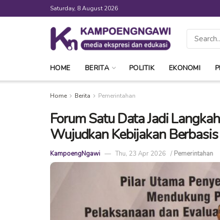
Saturday, 8 August 2026
HOME
BERITA
POLITIK
EKONOMI
P
Home
Berita
Pemerintahan
Forum Satu Data Jadi Langka
Wujudkan Kebijakan Berbasis
KampoengNgawi
Thu, 23 Apr 2026
/
Pemerintahan