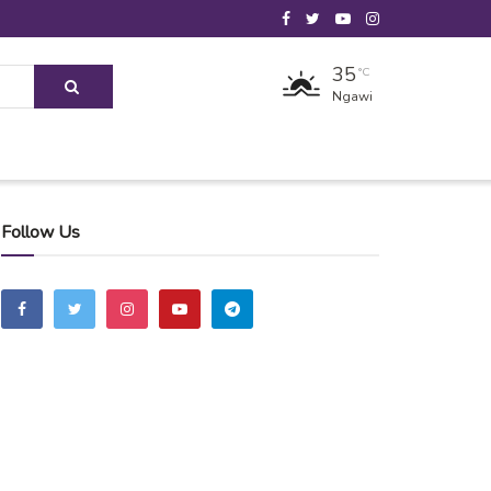
35
°C
Ngawi
Follow Us