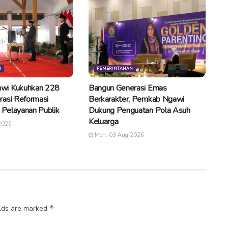
N
PEMERINTAHAN
wi Kukuhkan 228
Bangun Generasi Emas
rasi Reformasi
Berkarakter, Pemkab Ngawi
n Pelayanan Publik
Dukung Penguatan Pola Asuh
Keluarga
2026
Mon, 03 Aug 2026
*
elds are marked