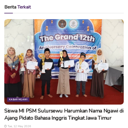
— Lihat brosur lengkap
IAI Ngawi Futsal 2016
di sini
Berita
Terkait
— Untuk Petunjuk Teknis dan Formulir Pendaftaran bisa
download
di sini
Silakan menghubungi nomor – nomor berikut ini untuk
pertanyaan lebih lanjut :
Harun :
085788304240 (WA) – Pin BBM (5ACDFF93)
Monelia :
085604577030 (WA) – Pin BBM (D14FB54D)
Tags:
futsal ngawi
iai ngawi
IAI Ngawi Futsal 2016
kompetisi futsal ngawi
ukm olahraga iai ngawi
KABAR NGAWI
Siswa MI PSM Sulursewu Harumkan Nama Ngawi di
Ajang Pidato Bahasa Inggris Tingkat Jawa Timur
Tue, 12 May 2026