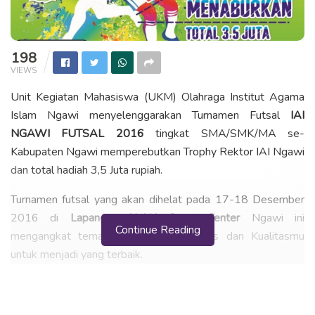
198
VIEWS
Unit Kegiatan Mahasiswa (UKM) Olahraga Institut Agama
Islam Ngawi menyelenggarakan Turnamen Futsal
IAI
NGAWI FUTSAL 2016
tingkat SMA/SMK/MA se-
Kabupaten Ngawi memperebutkan Trophy Rektor IAI Ngawi
dan total hadiah 3,5 Juta rupiah.
Turnamen futsal yang akan dihelat pada 17-18 Desember
2016 di
Lapangan Hokki Sport Center
Ngawi ini
Continue Reading
mengangkat tema Tunjukkan Sportivitas dan Kualitasmu
untuk menjadi yang terbaik.
Calon peserta bisa mengirimkan formulir pendaftaran IAI
Ngawi Futsal 2016 mulai tanggal 26 November 2016 dan