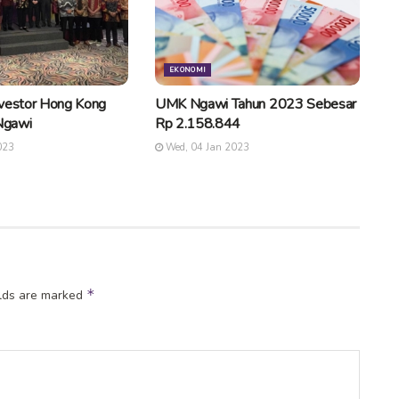
EKONOMI
nvestor Hong Kong
UMK Ngawi Tahun 2023 Sebesar
 Ngawi
Rp 2.158.844
023
Wed, 04 Jan 2023
*
elds are marked