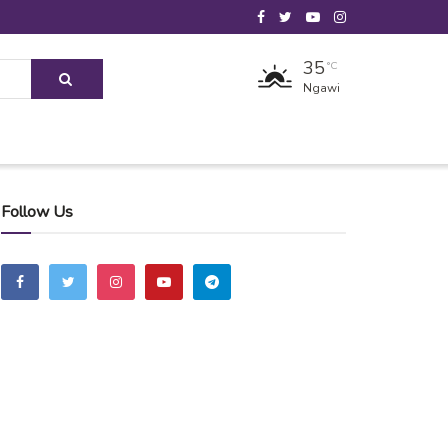
35
°C
Ngawi
Follow Us