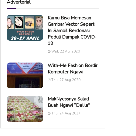
Advertorial
Kamu Bisa Memesan
Gambar Vector Seperti
Ini Sambil Berdonasi
Peduli Dampak COVID-
19
Wed, 22 Apr 2020
With-Me Fashion Bordir
Komputer Ngawi
Thu, 27 Aug 2020
MakNyessnya Salad
Buah Ngawi “Delila”
Thu, 24 Aug 2017