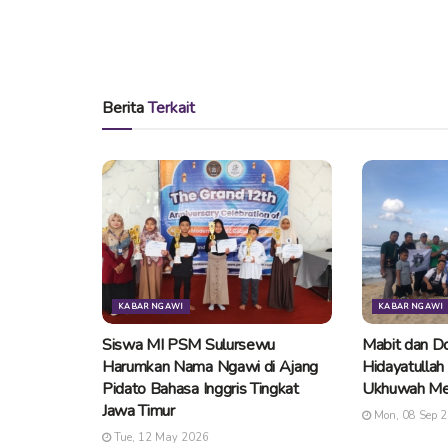
Berita
Terkait
KABAR NGAWI
KABAR NGAWI
Siswa MI PSM Sulursewu
Mabit dan Do
Harumkan Nama Ngawi di Ajang
Hidayatullah
Pidato Bahasa Inggris Tingkat
Ukhuwah Me
Jawa Timur
Mon, 08 Sep 
Tue, 12 May 2026