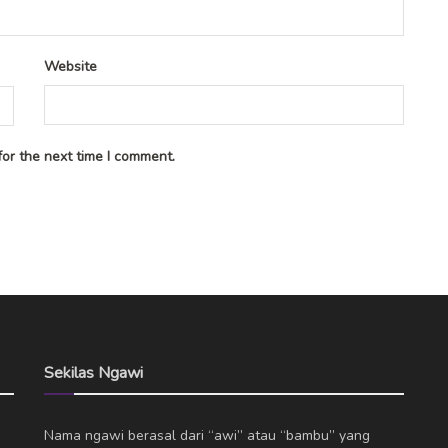
Website
or the next time I comment.
Sekilas Ngawi
Nama ngawi berasal dari “awi” atau “bambu” yang