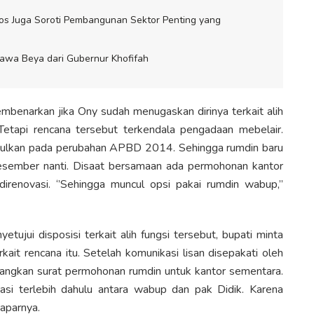
os Juga Soroti Pembangunan Sektor Penting yang
awa Beya dari Gubernur Khofifah
benarkan jika Ony sudah menugaskan dirinya terkait alih
Tetapi rencana tersebut terkendala pengadaan mebelair.
usulkan pada perubahan APBD 2014. Sehingga rumdin baru
 Desember nanti. Disaat bersamaan ada permohonan kantor
renovasi. ‘’Sehingga muncul opsi pakai rumdin wabup,’’
jui disposisi terkait alih fungsi tersebut, bupati minta
ait rencana itu. Setelah komunikasi lisan disepakati oleh
yangkan surat permohonan rumdin untuk kantor sementara.
kasi terlebih dahulu antara wabup dan pak Didik. Karena
paparnya.