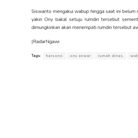
Siswanto mengakui wabup hingga saat ini belum m
yakin Ony bakal setuju rumdin tersebut semen
dimungkinkan akan menempati rumdin tersebut a
|RadarNgawi
Tags:
harsono
ony anwar
rumah dinas
wab