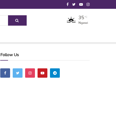
35
°C
Ngawi
Follow Us