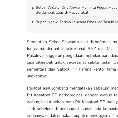
Selain Wisata, Ony Anwar Meminta Pegiat Meds
Berdampak Luas di Masyarakat
Bupati Ngawi Terima Lencana Emas Jer Basuki M
Sementara, Sekda Siswanto saat dikonfirmasi mem
fungsi rumdin untuk sekretariat BAZ dan MUI. 
Pasalnya, anggaran pengadaan mebelair baru di
bisa ditempati untuk sekretariat sekitar bulan
sementara dari Satpol PP karena kantor lama di
ungkapnya.
Pejabat asal Jombang mengatakan sebelum menyetu
Plt Kasatpol PP berkoordinasi dengan wabup terk
wabup, lanjut sekda, baru Plt Kasatpol PP mela
‘’Jadi sebelum di acc bupati, sudah ada komuni
keduanya sudah sepakat, bupati menyetujuinya,’’ 