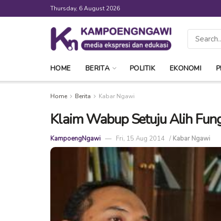
Thursday, 6 August 2026
HOME
BERITA
POLITIK
EKONOMI
P
Home
Berita
Kabar Ngawi
Klaim Wabup Setuju Alih Fung
KampoengNgawi
Fri, 15 Aug 2014
/
Kabar Ngawi