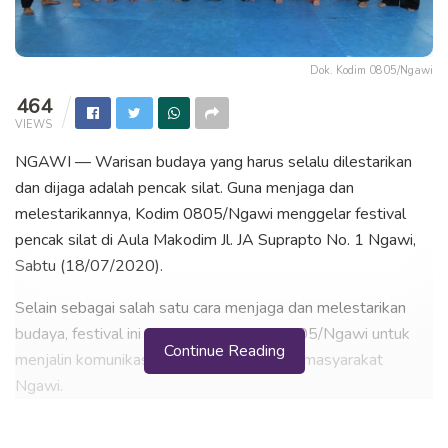
Dok. Kodim 0805/Ngawi
464
VIEWS
NGAWI — Warisan budaya yang harus selalu dilestarikan
dan dijaga adalah pencak silat. Guna menjaga dan
melestarikannya, Kodim 0805/Ngawi menggelar festival
pencak silat di Aula Makodim Jl. JA Suprapto No. 1 Ngawi,
Sabtu (18/07/2020).
Selain sebagai salah satu cara menjaga dan melestarikan
budaya, festival ini digelar oleh Kodim 0805/Ngawi untuk
Continue Reading
menjalin komunikasi sosial kreatif dengan masyarakat
Ngawi.
Dibuka oleh Kepala Staf Kodim (Kasdim), Mayor Inf. Wiyono,