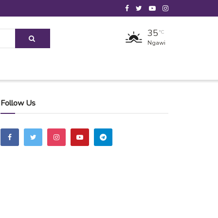
35
°C
Ngawi
Follow Us