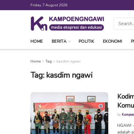
Friday, 7 August 2026
HOME
BERITA
POLITIK
EKONOMI
P
Home
Tag
kasdim ngawi
Tag:
kasdim ngawi
Kodim
Komun
by
Kampoe
NGAWI --
adalah p