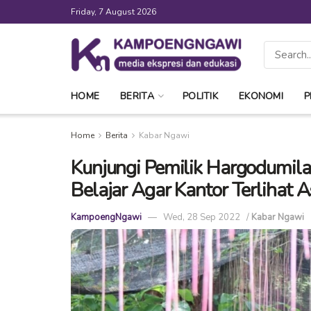
Friday, 7 August 2026
HOME
BERITA
POLITIK
EKONOMI
P
Home
Berita
Kabar Ngawi
Kunjungi Pemilik Hargodumil
Belajar Agar Kantor Terlihat A
KampoengNgawi
Wed, 28 Sep 2022
/
Kabar Ngawi