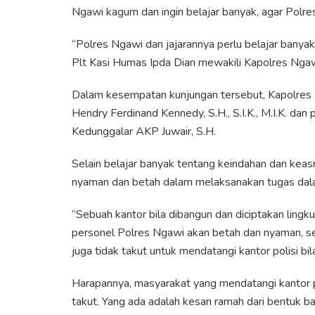
Ngawi kagum dan ingin belajar banyak, agar Polres
“Polres Ngawi dan jajarannya perlu belajar banyak 
Plt Kasi Humas Ipda Dian mewakili Kapolres Ngaw
Dalam kesempatan kunjungan tersebut, Kapolres
Hendry Ferdinand Kennedy, S.H., S.I.K., M.I.K. da
Kedunggalar AKP Juwair, S.H.
Selain belajar banyak tentang keindahan dan keasr
nyaman dan betah dalam melaksanakan tugas dal
“Sebuah kantor bila dibangun dan diciptakan ling
personel Polres Ngawi akan betah dan nyaman, s
juga tidak takut untuk mendatangi kantor polisi bil
Harapannya, masyarakat yang mendatangi kantor po
takut. Yang ada adalah kesan ramah dari bentuk 