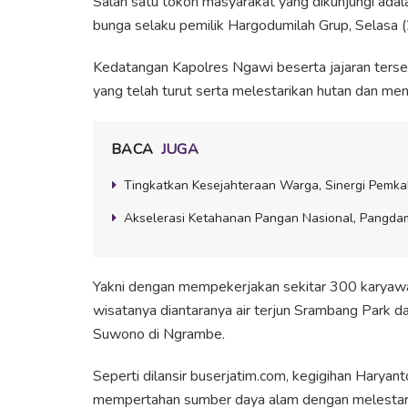
Salah satu tokoh masyarakat yang dikunjungi adal
bunga selaku pemilik Hargodumilah Grup, Selasa 
Kedatangan Kapolres Ngawi beserta jajaran ters
yang telah turut serta melestarikan hutan dan 
BACA
JUGA
Tingkatkan Kesejahteraan Warga, Sinergi Pemk
Akselerasi Ketahanan Pangan Nasional, Pangdam
Yakni dengan mempekerjakan sekitar 300 karyawa
wisatanya diantaranya air terjun Srambang Park da
Suwono di Ngrambe.
Seperti dilansir buserjatim.com, kegigihan Hary
mempertahan sumber daya alam dengan melestari