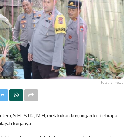
Foto : Istimewa
ter
, S.H., S.I.K., M.H, melakukan kunjungan ke bebrapa
layah kerjanya.