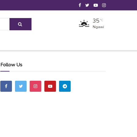
35
°C
Ngawi
Follow Us