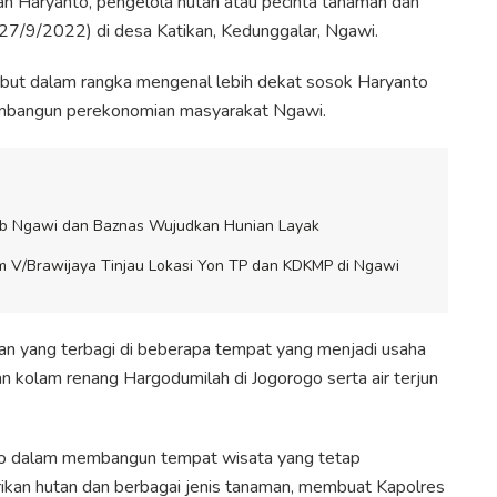
ah Haryanto, pengelola hutan atau pecinta tanaman dan
(27/9/2022) di desa Katikan, Kedunggalar, Ngawi.
ebut dalam rangka mengenal lebih dekat sosok Haryanto
membangun perekonomian masyarakat Ngawi.
ab Ngawi dan Baznas Wujudkan Hunian Layak
 V/Brawijaya Tinjau Lokasi Yon TP dan KDKMP di Ngawi
n yang terbagi di beberapa tempat yang menjadi usaha
n kolam renang Hargodumilah di Jogorogo serta air terjun
anto dalam membangun tempat wisata yang tetap
kan hutan dan berbagai jenis tanaman, membuat Kapolres