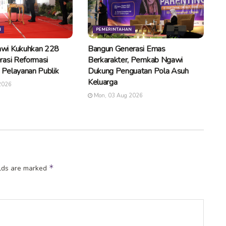
N
PEMERINTAHAN
wi Kukuhkan 228
Bangun Generasi Emas
rasi Reformasi
Berkarakter, Pemkab Ngawi
n Pelayanan Publik
Dukung Penguatan Pola Asuh
Keluarga
2026
Mon, 03 Aug 2026
*
elds are marked