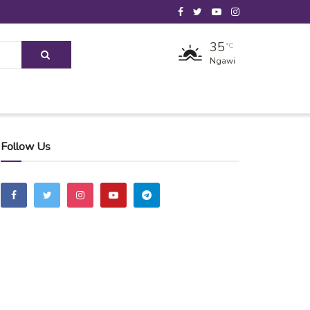
35
°C
Ngawi
Follow Us