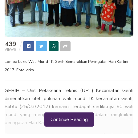
439
VIEWS
Lomba Lukis Wali Murid TK Gerih Semarakkan Peringatan Hari Kartini
2017. Foto-erka
GERIH – Unit Pelaksana Teknis (UPT) Kecamatan Gerih
dimeriahkan oleh puluhan wali murid TK kecamatan Gerih,
Sabtu (25/03/2017) kemarin. Terdapat sedikitnya 50 wali
murid yang mengikuti lomba melukis dalam rangkaikan
Continue Reading
peringatan Hari Kartini.
Terkait kenapa memilih kluster orang tua/wali sebagai