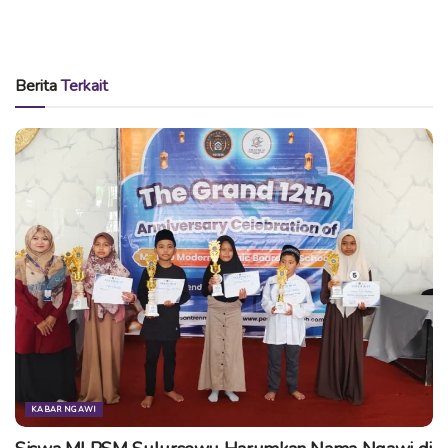
tua/wali juga untuk membantu orangtua membimbing
anaknya.
Bekerjasama dengan Komisi Pemberantasan Korupsi (KPK),
Berita
Terkait
kegiatan lomba tersebut akan dilanjutkan dengan senam
massal Si Kumbi di tanggal 17 April 2017 mendatang.
(ern/ske)
Tags:
gerih
gerih ngawi
kecamatan gerih
lomba lukis
tk gerih
wali murid
KABAR NGAWI