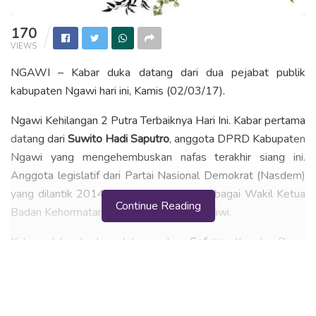
170
VIEWS
NGAWI – Kabar duka datang dari dua pejabat publik
kabupaten Ngawi hari ini, Kamis (02/03/17).
Ngawi Kehilangan 2 Putra Terbaiknya Hari Ini. Kabar pertama
datang dari
Suwito Hadi Saputro
, anggota DPRD Kabupaten
Ngawi yang mengehembuskan nafas terakhir siang ini.
Anggota legislatif dari Partai Nasional Demokrat (Nasdem)
yang dilantik 2014 lalu dan diamanahi sebagai Wakil Ketua
Continue Reading
Badan Kehormatan DPRD Kabupaten Ngawi.
Kabar duka kedua datang dari
Sofyan
, Kepala Dinas
Pariwisata, Kebudayaan, Pemuda dan Olahraga
(Dispariyapura) Kabupaten Ngawi, yang menghembuskan
nafas sore ini. Menurut
Wiwien Purwaningsih
, Kepala Bidang
Usaha Ekonomi Kreatif dan Pariwisata, kepada