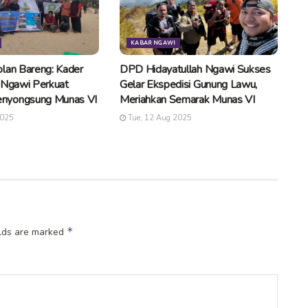
KABAR NGAWI
lan Bareng: Kader
DPD Hidayatullah Ngawi Sukses
 Ngawi Perkuat
Gelar Ekspedisi Gunung Lawu,
nyongsung Munas VI
Meriahkan Semarak Munas VI
2025
Tue, 12 Aug 2025
*
elds are marked