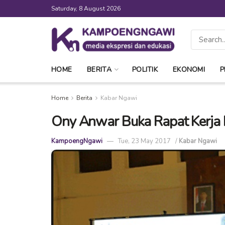
Saturday, 8 August 2026
HOME
BERITA
POLITIK
EKONOMI
P
Home
Berita
Kabar Ngawi
Ony Anwar Buka Rapat Kerja
KampoengNgawi
Tue, 23 May 2017
/
Kabar Ngawi