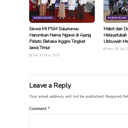
KABAR NGAWI
KABAR NGAWI
Siswa MI PSM Sulursewu
Mabit dan Do
Harumkan Nama Ngawi di Ajang
Hidayatullah
Pidato Bahasa Inggris Tingkat
Ukhuwah Me
Jawa Timur
Mon, 08 Sep 
Tue, 12 May 2026
Leave a Reply
Your email address will not be published.
Required fi
*
Comment