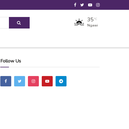
35
°C
Ngawi
Follow Us