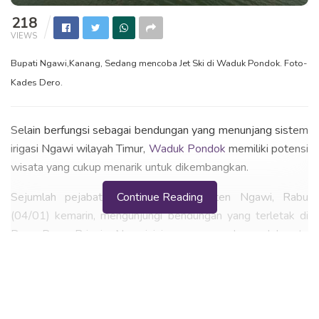
218
VIEWS
Bupati Ngawi,Kanang, Sedang mencoba Jet Ski di Waduk Pondok. Foto-
Kades Dero.
Selain berfungsi sebagai bendungan yang menunjang sistem
irigasi Ngawi wilayah Timur,
Waduk Pondok
memiliki potensi
wisata yang cukup menarik untuk dikembangkan.
Sejumlah pejabat Pemerintah Kabupaten Ngawi, Rabu
Continue Reading
(04/01) kemarin, mengunjungi bendungan yang terletak di
Desa Dero, Bringin, Ngawi ini yang merupakan salah satu
destinasi wisata yang potensial di Ngawi.
BACA
JUGA