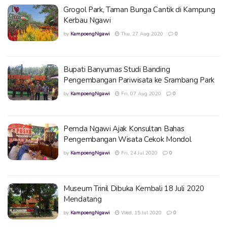
Grogol Park, Taman Bunga Cantik di Kampung
Kerbau Ngawi
by
KampoengNgawi
Thu, 27 Aug 2020
0
Bupati Banyumas Studi Banding
Pengembangan Pariwisata ke Srambang Park
by
KampoengNgawi
Fri, 07 Aug 2020
0
Pemda Ngawi Ajak Konsultan Bahas
Pengembangan Wisata Cekok Mondol
by
KampoengNgawi
Fri, 24 Jul 2020
0
Museum Trinil Dibuka Kembali 18 Juli 2020
Mendatang
by
KampoengNgawi
Wed, 15 Jul 2020
0