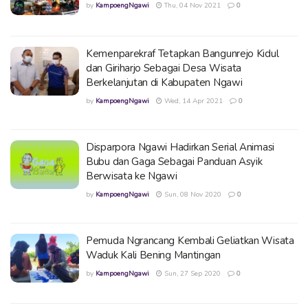
by
KampoengNgawi
Thu, 04 Nov 2021
0
Kemenparekraf Tetapkan Bangunrejo Kidul
dan Giriharjo Sebagai Desa Wisata
Berkelanjutan di Kabupaten Ngawi
by
KampoengNgawi
Wed, 14 Apr 2021
0
Disparpora Ngawi Hadirkan Serial Animasi
Bubu dan Gaga Sebagai Panduan Asyik
Berwisata ke Ngawi
by
KampoengNgawi
Sun, 08 Nov 2020
0
Pemuda Ngrancang Kembali Geliatkan Wisata
Waduk Kali Bening Mantingan
by
KampoengNgawi
Sun, 27 Sep 2020
0