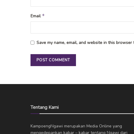
*
Email
Save my name, email, and website in this browser f
Tentang Kami
KampoengNgawi merupakan Media Online yang
mengedepankan kabar – kabar tentang Ngawi dari