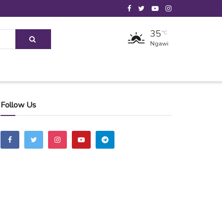
35
°C
Ngawi
Follow Us