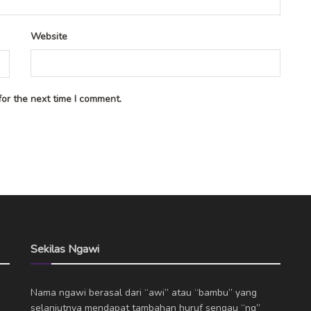
Website
or the next time I comment.
Sekilas Ngawi
Nama ngawi berasal dari “awi” atau “bambu” yang
selanjutnya mendapat tambahan huruf sengau “ng”