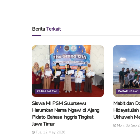
Berita
Terkait
KABAR NGAWI
KABAR NGAWI
Siswa MI PSM Sulursewu
Mabit dan Do
Harumkan Nama Ngawi di Ajang
Hidayatullah
Pidato Bahasa Inggris Tingkat
Ukhuwah Me
Jawa Timur
Mon, 08 Sep 
Tue, 12 May 2026