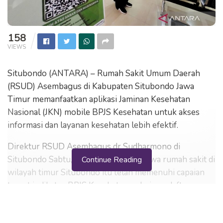
158
VIEWS
Situbondo (ANTARA) – Rumah Sakit Umum Daerah
(RSUD) Asembagus di Kabupaten Situbondo Jawa
Timur memanfaatkan aplikasi Jaminan Kesehatan
Nasional (JKN) mobile BPJS Kesehatan untuk akses
informasi dan layanan kesehatan lebih efektif.
Direktur RSUD Asembagus dr Sudharmono di
Situbondo Sabtu, mengemukakan bahwa rumah sakit di
Continue Reading
wilayah timur Situbondo itu telah memenuhi capaian
target indikator BPJS Kesehatan, yakni pendaftaran
daring menggunakan fasilitas JKN mobile di atas angka
20 persen.