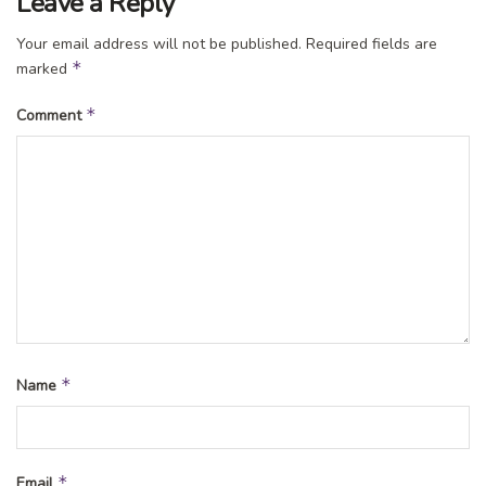
Leave a Reply
Sumber
Your email address will not be published.
Required fields are
*
marked
Tags:
berita ngawi
info ngawi
kabar ngawi
*
Comment
kampoengngawi
ngawi
*
Name
*
Email