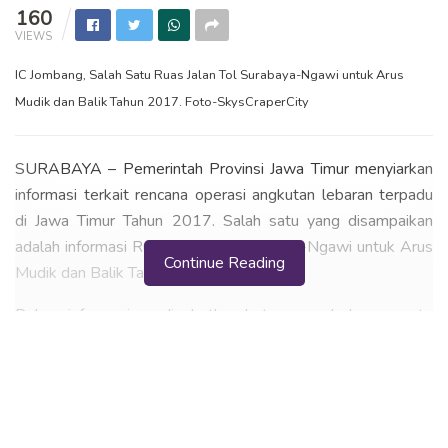
160
VIEWS
IC Jombang, Salah Satu Ruas Jalan Tol Surabaya-Ngawi untuk Arus
Mudik dan Balik Tahun 2017. Foto-SkysCraperCity
SURABAYA – Pemerintah Provinsi Jawa Timur menyiarkan
informasi terkait rencana operasi angkutan lebaran terpadu
di Jawa Timur Tahun 2017. Salah satu yang disampaikan
adalah informasi Ruas Jalan Tol Surabaya-Ngawi untuk Arus
Continue Reading
Mudik dan Balik Tahun 2017.
Dalam informasinya disebutkan keterangan beberapa rute
InterChange (IC)
jalan tol yang dioperasikan. Untuk arus
mudik Surabaya – Ngawi, ada 12 IC dengan rincian 6 IC yang
sifatnya fungsional, 3 IC yang belum berfungsi secara
operasional maupun fungsional, dan sisanya ada 3 IC yang
sudah beroperasional.