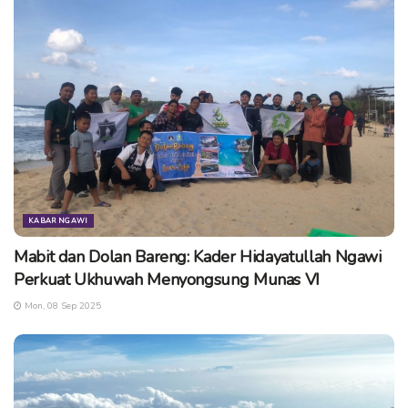
Tags:
arus balik ngawi surabaya
arus mudik surabaya ngawi
jalan nasional
ruas jalan tol surabaya ngawi
tol surabaya ngawi
KABAR NGAWI
Mabit dan Dolan Bareng: Kader Hidayatullah Ngawi
Perkuat Ukhuwah Menyongsung Munas VI
Mon, 08 Sep 2025